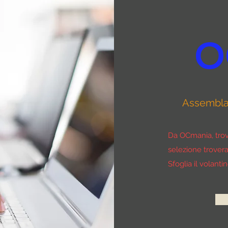
O
Assembla 
Da OCmania, trove
selezione troverai
Sfoglia il volanti