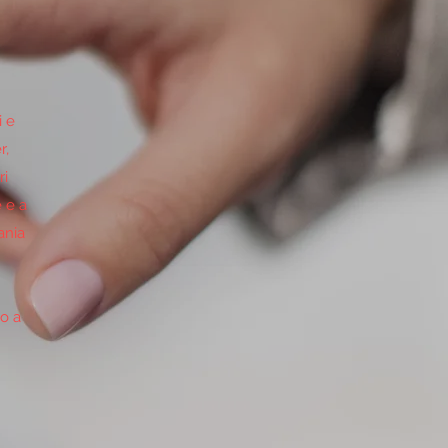
i e
r,
ri
e e a
ania
to a