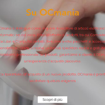
Su OCmania
mania si distingue come migliore rivenditore di articoli elettronic
nformatici sin dal 2009. Oltre all'offerta di prodotti, tra cui Compute
ellulari e Computer portatili, forniamo anche pacchetti e accesso
onalizzabili. Grazie a risorse gestionali, spedizioni rapide e gratuit
assistenza professionale sui prodotti, garantiamo ai clienti di OCm
un'esperienza d'acquisto piacevole.
la riparazione all'acquisto di un nuovo prodotto, OCmania è pron
soddisfare qualsiasi esigenza.
Scopri di più