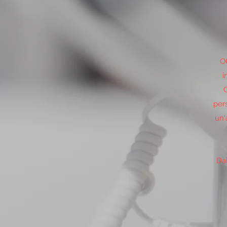
OC
i
C
pers
un'
Dal