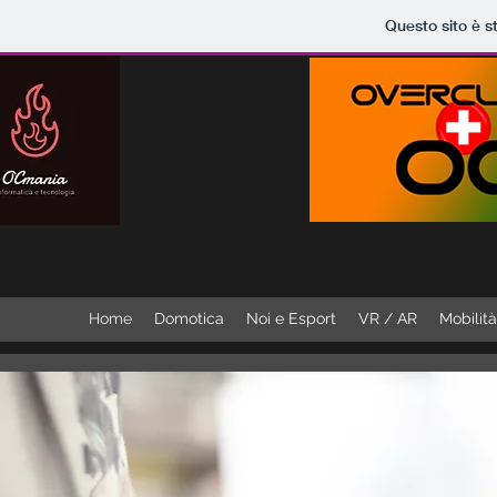
Questo sito è s
Home
Domotica
Noi e Esport
VR / AR
Mobilità