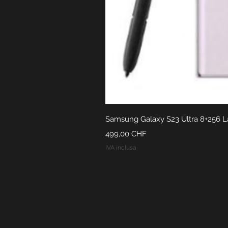
Samsung Galaxy S23 Ultra 8+256 La
Prezzo
499,00 CHF
IVA inclusa