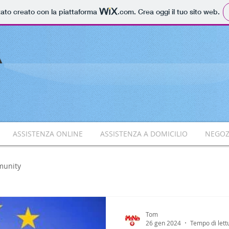
tato creato con la piattaforma
.com
. Crea oggi il tuo sito web.
ASSISTENZA ONLINE
ASSISTENZA A DOMICILIO
NEGOZ
munity
Tom
26 gen 2024
Tempo di lett