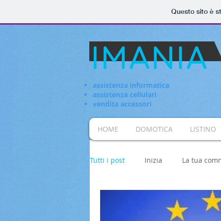
Questo sito è s
IMANIA
assistenza informatica
assistenza cellulari
vendita accessori
HOME
DOMOTICA
LISTINO
Tutti i post
Inizia
La tua com