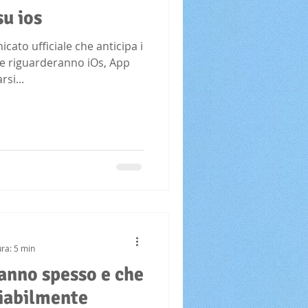
su ios
ato ufficiale che anticipa i
e riguarderanno iOs, App
si...
ura: 5 min
 fanno spesso e che
iabilmente