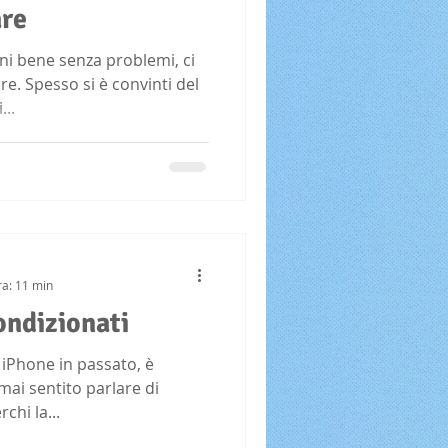
are
ni bene senza problemi, ci
e. Spesso si è convinti del
...
ra: 11 min
ondizionati
 iPhone in passato, è
mai sentito parlare di
chi la...